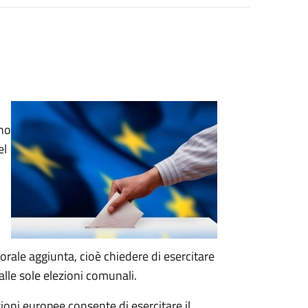
ono
el
ttorale aggiunta, cioè chiedere di esercitare
 alle sole elezioni comunali.
ezioni europee consente di esercitare il