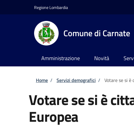
Salta al contenuto principale
Skip to footer content
Regione Lombardia
Comune di Carnate
Amministrazione
Novità
Serv
Briciole di pane
Home
/
Servizi demografici
/
Votare se si è 
Votare se si è citt
Europea