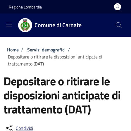
Salta al contenuto principale
Skip to footer content
Regione Lombardia
Comune di Carnate
Briciole di pane
Home
/
Servizi demografici
/
Depositare o ritirare le disposizioni anticipate di
trattamento (DAT)
Depositare o ritirare le
disposizioni anticipate di
trattamento (DAT)
Condividi