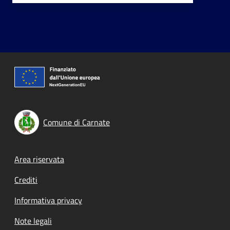
Comune di Carnate
Footer menu
Area riservata
Crediti
Informativa privacy
Note legali