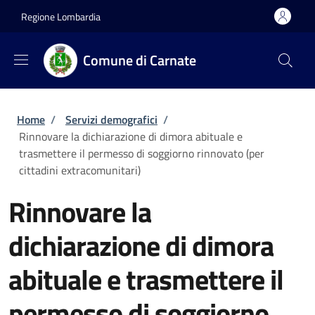
Salta al contenuto principale
Skip to footer content
Regione Lombardia
Comune di Carnate
Briciole di pane
Home
/
Servizi demografici
/
Rinnovare la dichiarazione di dimora abituale e
trasmettere il permesso di soggiorno rinnovato (per
cittadini extracomunitari)
Rinnovare la
dichiarazione di dimora
abituale e trasmettere il
permesso di soggiorno