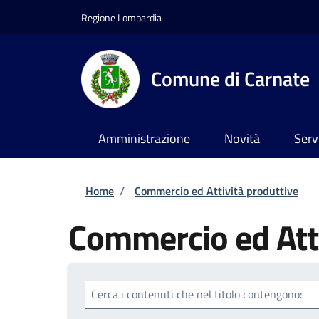
Salta al contenuto principale
Skip to footer content
Regione Lombardia
Comune di Carnate
Amministrazione
Novità
Serv
Briciole di pane
Home
/
Commercio ed Attività produttive
Commercio ed Atti
Cerca i contenuti che nel titolo contengono: