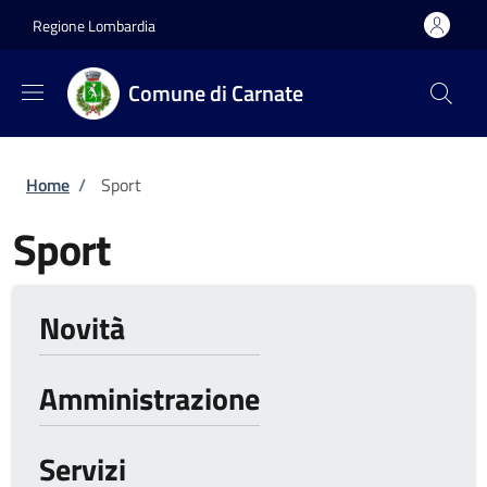
Salta al contenuto principale
Skip to footer content
Regione Lombardia
Comune di Carnate
Briciole di pane
Home
/
Sport
Sport
Novità
Amministrazione
Servizi