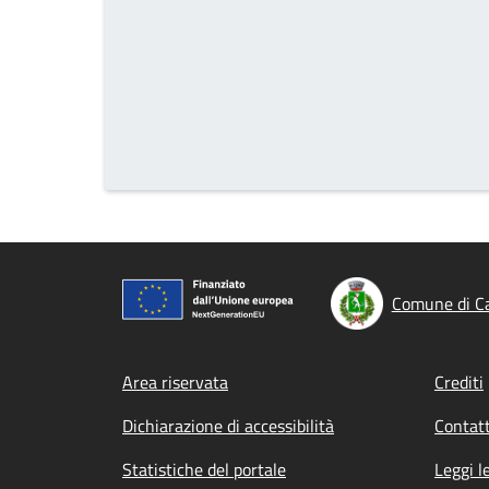
Comune di C
Footer menu
Area riservata
Crediti
Dichiarazione di accessibilità
Contatt
Statistiche del portale
Leggi l