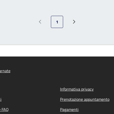
Pagina attuale
1
Pagina precedente
Prossima pagina
arnate
Informativa privacy
i
Prenotazione appuntamento
e FAQ
Pagamenti