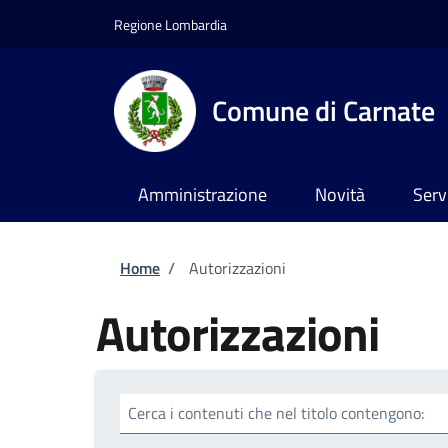
Salta al contenuto principale
Skip to footer content
Regione Lombardia
Comune di Carnate
Amministrazione
Novità
Serv
Briciole di pane
Home
/
Autorizzazioni
Autorizzazioni
Cerca i contenuti che nel titolo contengono: