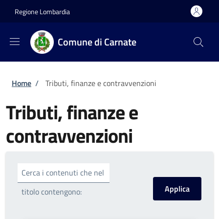
Salta al contenuto principale
Skip to footer content
Regione Lombardia
Comune di Carnate
Briciole di pane
Home
/
Tributi, finanze e contravvenzioni
Tributi, finanze e
contravvenzioni
Cerca i contenuti che nel
titolo contengono: