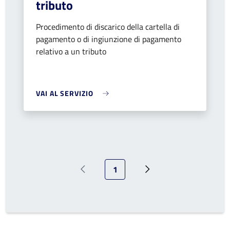
tributo
Procedimento di discarico della cartella di
pagamento o di ingiunzione di pagamento
relativo a un tributo
VAI AL SERVIZIO
Pagina attuale
1
Pagina precedente
Prossima pagina