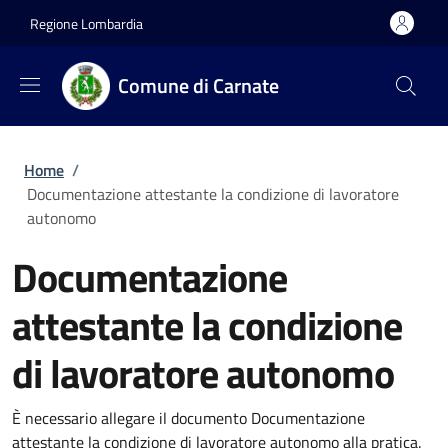
Salta al contenuto principale
Skip to footer content
Regione Lombardia
Comune di Carnate
Briciole di pane
Home
/
Documentazione attestante la condizione di lavoratore
autonomo
Documentazione
attestante la condizione
di lavoratore autonomo
È necessario allegare il documento Documentazione
attestante la condizione di lavoratore autonomo alla pratica.