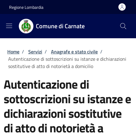
Salta al contenuto principale
Skip to footer content
Regione Lombardia
Comune di Carnate
Briciole di pane
Home
/
Servizi
/
Anagrafe e stato civile
/
Autenticazione di sottoscrizioni su istanze e dichiarazioni
sostitutive di atto di notorietà a domicilio
Autenticazione di
sottoscrizioni su istanze e
dichiarazioni sostitutive
di atto di notorietà a