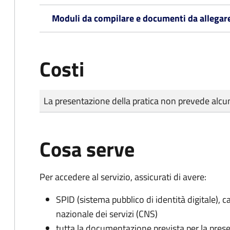
Moduli da compilare e documenti da allegar
Costi
Tipo di pagamento
Importo
La presentazione della pratica non prevede al
Cosa serve
Per accedere al servizio, assicurati di avere:
SPID (sistema pubblico di identità digitale), ca
nazionale dei servizi (CNS)
tutta la documentazione prevista per la prese