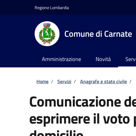
Salta al contenuto principale
Skip to footer content
Regione Lombardia
Comune di Carnate
Amministrazione
Novità
Serv
Briciole di pane
Home
/
Servizi
/
Anagrafe e stato civile
/
Comunicazione del
esprimere il voto 
domicilio