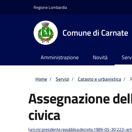
Salta al contenuto principale
Skip to footer content
Regione Lombardia
Comune di Carnate
Amministrazione
Novità
Serv
Briciole di pane
Home
/
Servizi
/
Catasto e urbanistica
/
A
Assegnazione del
civica
(
urn:nir:presidente.repubblica:decreto:1989-05-30;223~ar