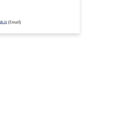
b.it
(Email)