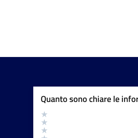
Quanto sono chiare le info
Valutazione
Valuta 5 stelle su 5
Valuta 4 stelle su 5
Valuta 3 stelle su 5
Valuta 2 stelle su 5