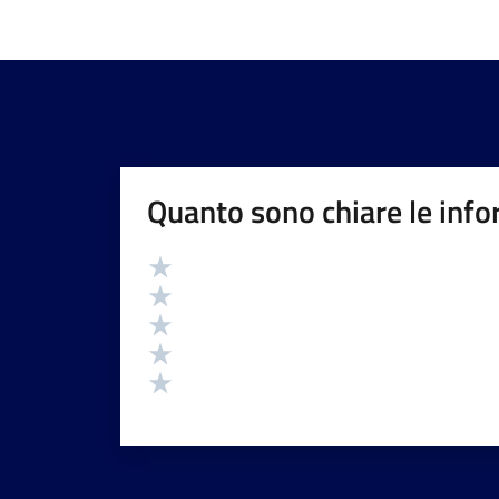
Quanto sono chiare le info
Valutazione
Valuta 5 stelle su 5
Valuta 4 stelle su 5
Valuta 3 stelle su 5
Valuta 2 stelle su 5
Valuta 1 stelle su 5