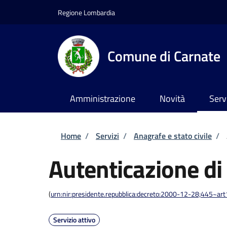
Salta al contenuto principale
Skip to footer content
Regione Lombardia
Comune di Carnate
Amministrazione
Novità
Serv
Briciole di pane
Home
/
Servizi
/
Anagrafe e stato civile
/
Autenticazione di
(
urn:nir:presidente.repubblica:decreto:2000-12-28;445~ar
Servizio attivo