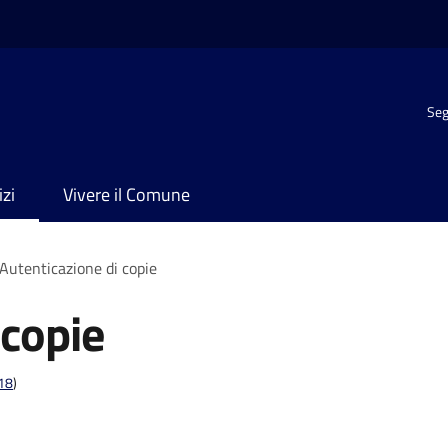
Seg
izi
Vivere il Comune
Autenticazione di copie
 copie
t18
)