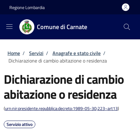
Salta al contenuto principale
Skip to footer content
Regione Lombardia
Comune di Carnate
Briciole di pane
Home
/
Servizi
/
Anagrafe e stato civile
/
Dichiarazione di cambio abitazione o residenza
Dichiarazione di cambio
abitazione o residenza
(
urn:nir:presidente.repubblica:decreto:1989-05-30;223~art13
)
Servizio attivo