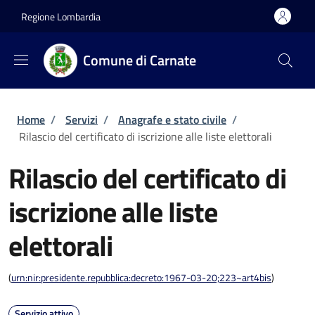
Salta al contenuto principale
Skip to footer content
Regione Lombardia
Comune di Carnate
Briciole di pane
Home
/
Servizi
/
Anagrafe e stato civile
/
Rilascio del certificato di iscrizione alle liste elettorali
Rilascio del certificato di
iscrizione alle liste
elettorali
(
urn:nir:presidente.repubblica:decreto:1967-03-20;223~art4bis
)
Servizio attivo