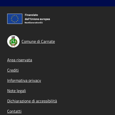
Comune di Carnate
Footer menu
Area riservata
Crediti
Informativa privacy
Note legali
Dichiarazione di accessibilità
Contatti