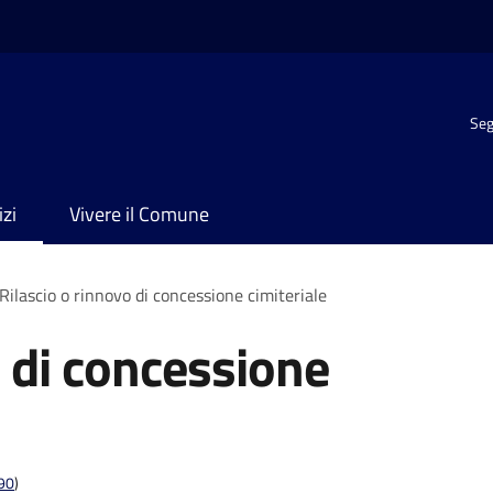
Seg
izi
Vivere il Comune
Rilascio o rinnovo di concessione cimiteriale
o di concessione
t90
)