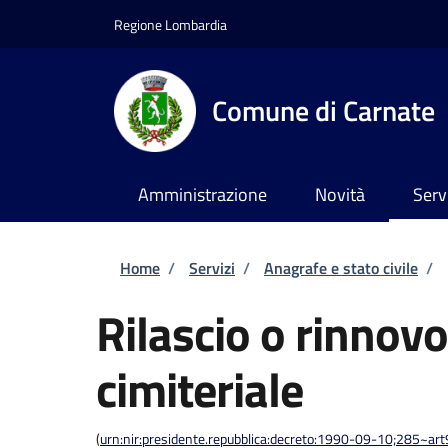
Salta al contenuto principale
Skip to footer content
Regione Lombardia
Comune di Carnate
Amministrazione
Novità
Serv
Briciole di pane
Home
/
Servizi
/
Anagrafe e stato civile
/
Rilascio o rinnov
cimiteriale
(
urn:nir:presidente.repubblica:decreto:1990-09-10;285~ar