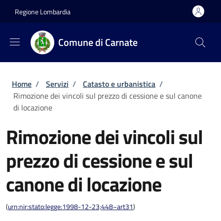
Salta al contenuto principale
Skip to footer content
Regione Lombardia
Comune di Carnate
Briciole di pane
Home
/
Servizi
/
Catasto e urbanistica
/
Rimozione dei vincoli sul prezzo di cessione e sul canone
di locazione
Rimozione dei vincoli sul
prezzo di cessione e sul
canone di locazione
(
urn:nir:stato:legge:1998-12-23;448~art31
)