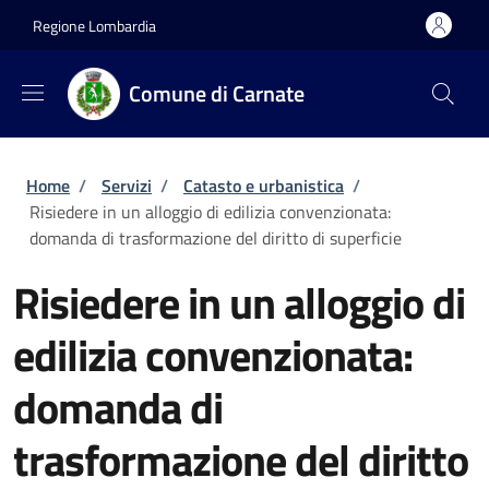
Salta al contenuto principale
Skip to footer content
Regione Lombardia
Comune di Carnate
Briciole di pane
Home
/
Servizi
/
Catasto e urbanistica
/
Risiedere in un alloggio di edilizia convenzionata:
domanda di trasformazione del diritto di superficie
Risiedere in un alloggio di
edilizia convenzionata:
domanda di
trasformazione del diritto