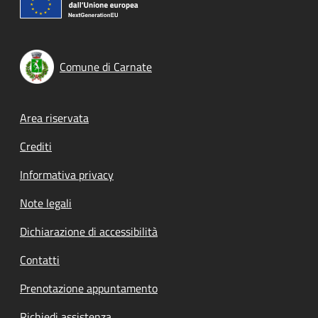
Comune di Carnate
Footer menu
Area riservata
Crediti
Informativa privacy
Note legali
Dichiarazione di accessibilità
Contatti
Prenotazione appuntamento
Richiedi assistenza