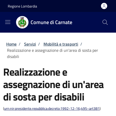
Salta al contenuto principale
Skip to footer content
Regione Lombardia
Comune di Carnate
Briciole di pane
Home
/
Servizi
/
Mobilità e trasporti
/
Realizzazione e assegnazione di un'area di sosta per
disabili
Realizzazione e
assegnazione di un'area
di sosta per disabili
(
urn:nir:presidente.repubblica:decreto:1992-12-16;495~art381
)