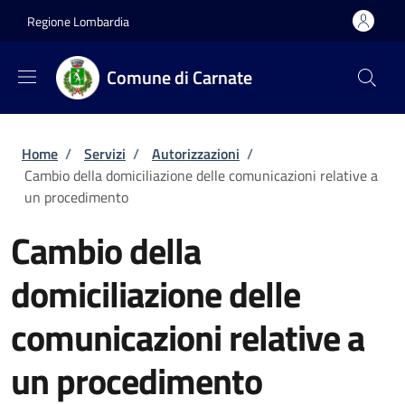
Salta al contenuto principale
Skip to footer content
Regione Lombardia
Comune di Carnate
Briciole di pane
Home
/
Servizi
/
Autorizzazioni
/
Cambio della domiciliazione delle comunicazioni relative a
un procedimento
Cambio della
domiciliazione delle
comunicazioni relative a
un procedimento