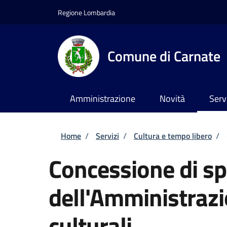
Salta al contenuto principale
Skip to footer content
Regione Lombardia
Comune di Carnate
Amministrazione
Novità
Serv
Briciole di pane
Home
/
Servizi
/
Cultura e tempo libero
/
Concessione di sp
dell'Amministrazi
culturali