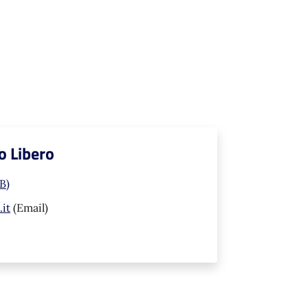
o Libero
B)
it
(Email)