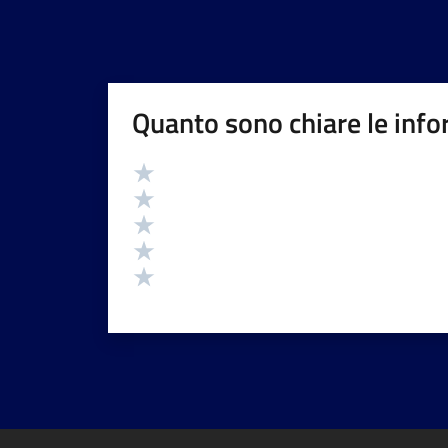
Quanto sono chiare le info
Valutazione
Valuta 5 stelle su 5
Valuta 4 stelle su 5
Valuta 3 stelle su 5
Valuta 2 stelle su 5
Valuta 1 stelle su 5