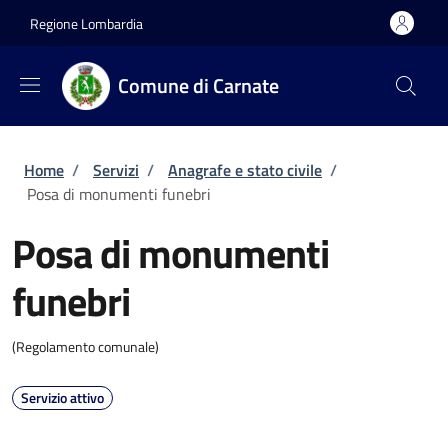
Salta al contenuto principale
Skip to footer content
Regione Lombardia
Comune di Carnate
Briciole di pane
Home
/
Servizi
/
Anagrafe e stato civile
/
Posa di monumenti funebri
Posa di monumenti
funebri
(Regolamento comunale)
Servizio attivo