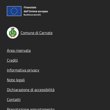
Comune di Carnate
Footer menu
Area riservata
Crediti
Informativa privacy
Note legali
Dichiarazione di accessibilità
Contatti
Prenotazione appuntamento