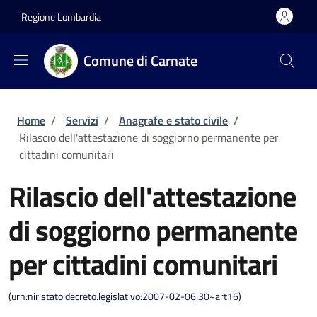
Salta al contenuto principale
Skip to footer content
Regione Lombardia
Comune di Carnate
Briciole di pane
Home
/
Servizi
/
Anagrafe e stato civile
/
Rilascio dell'attestazione di soggiorno permanente per
cittadini comunitari
Rilascio dell'attestazione
di soggiorno permanente
per cittadini comunitari
(
urn:nir:stato:decreto.legislativo:2007-02-06;30~art16
)