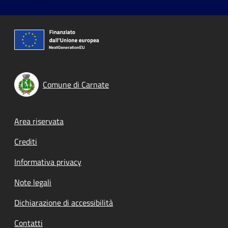
Comune di Carnate
Footer menu
Area riservata
Crediti
Informativa privacy
Note legali
Dichiarazione di accessibilità
Contatti