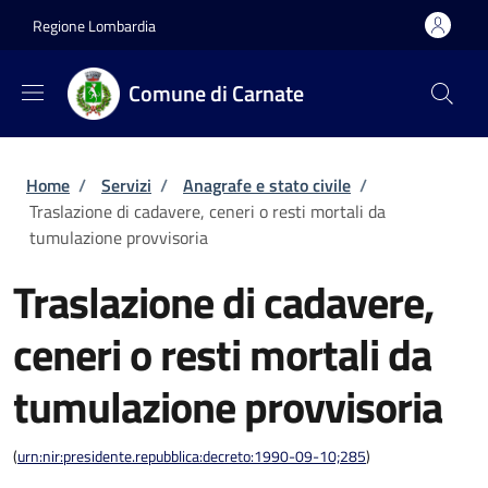
Salta al contenuto principale
Skip to footer content
Regione Lombardia
Comune di Carnate
Briciole di pane
Home
/
Servizi
/
Anagrafe e stato civile
/
Traslazione di cadavere, ceneri o resti mortali da
tumulazione provvisoria
Traslazione di cadavere,
ceneri o resti mortali da
tumulazione provvisoria
(
urn:nir:presidente.repubblica:decreto:1990-09-10;285
)